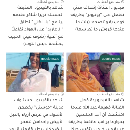
منذ بضع لحظات
منذ بضع لحظات
فيديو.. الفنانة إنصاف مدني
شاهد بالفيديو.. المذيعة
تنفعل على “يوتيوبر” بطريقة
الحسناء تريزا شاكر مقدمة
كوميدية وتنصحه: (بنت ما
برنامج “يلا نغني” تطلق
عندها قروش ما تعرسها)
“الزغاريد” على الهواء تفاعلاً
مع أغنية (شوف عيني الحبيب
بحشمة لابس التوب)
google maps
google maps
منذ بضع لحظات
منذ بضع لحظات
شاهد بالفيديو ردة فعل
شاهد بالفيديو.. حسناوات
الفنانة فهيمة عبد الله عندما
مدينة “كوستي” يخطفن
اكتشفت أن أحد الجلسين
الأضواء في عرض أزياء بالنيل
بجوارها يراقب هاتفها بطريقة
الأبيض وإحداهن تنفجر
غريبة وساخرون: (نفس حركات
بالضحكات بطريقة مثيرة بعد