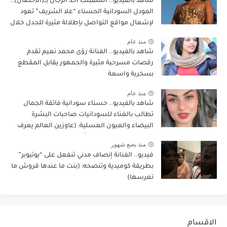
شاهد بالفيديو.. استقبلت أحد الرجال بــ(الأحضان)..
المودل السودانية الحسناء “علا الشريف” تعود
لإشعال مواقع التواصل بإطلالة مثيرة للجدل خلال
عرض أزياء بدبي
منذ عام
شاهد بالفيديو.. الفنانة رؤى محمد نعيم تقدم
رقصات مسرحية مثيرة والجمهور يقابل المقطع
بسخرية واسعة
منذ عام
شاهد بالفيديو.. حسناء سودانية فائقة الجمال
تطالب بالغناء للسودانيات صاحبات البشرة
البيضاء والعيون العسلية: (عاوزين العالم يعرف
انو في سودانيين لونهم أبيض وكفاية الغناء
منذ بضع شهور
للسمر أخذوا حقهم وكفاية)
فيديو.. الفنانة إنصاف مدني تنفعل على “يوتيوبر”
بطريقة كوميدية وتنصحه: (بنت ما عندها قروش ما
تعرسها)
الاقسام