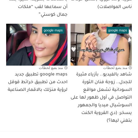
ناس المواصلات)
أن سماعها لقب “ملكات
جمال كوستي”
google maps
google maps
منذ بضع لحظات
منذ بضع لحظات
شاهد بالفيديو.. بأزياء مثيرة
google maps تطبيق جديد
للجدل.. زوجة فنان الثورة
احدث من تطبيق خرائط قوقل
السودانية تشعل مواقع
لرؤية منزلك بالاقمار الصناعية
التواصل في أول ظهور لها على
السوشيال ميديا والجمهور
يسخر: (دي القروية الكنت
بتغني ليها؟)