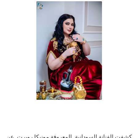
كشفت الفنانة السودانية, المعروفة مونيكا روبرت, عن