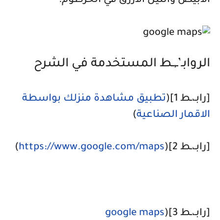
الأبيض والنيل الأزرق في الخرطوم.
الروابـ’ـ,ـط المستخدمة في الشرح
[رابـ،ـط 1](
تطبيق مشاهدة منزلك بواسطة
الاقمار الصناعية
)
[رابـ،ـط 2](
https://www.google.com/maps
)
[رابـ،ـط 3](
google maps