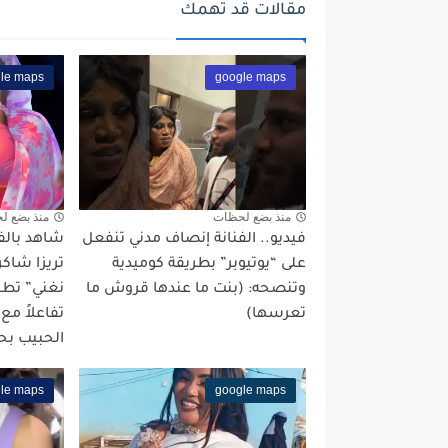
مقالات قد تهمك
le maps
google maps
منذ بضع لحظات
منذ بضع ل
فيديو.. الفنانة إنصاف مدني تنفعل
شاهد بالفي
على “يوتيوبر” بطريقة كوميدية
تريزا شاكر
وتنصحه: (بنت ما عندها قروش ما
نغني” تطلق
تعرسها)
تفاعلاً مع
الحبيب بح
le maps
google maps