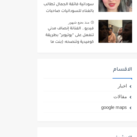
سودانية فائقة الجمال تطالب
بالغناء للسودانيات صاحبات
البشرة البيضاء والعيون
منذ بضع شهور
العسلية: (عاوزين العالم
فيديو.. الفنانة إنصاف مدني
يعرف انو في سودانيين لونهم
تنفعل على “يوتيوبر” بطريقة
أبيض وكفاية الغناء للسمر
كوميدية وتنصحه: (بنت ما
أخذوا حقهم وكفاية)
عندها قروش ما تعرسها)
الاقسام
اخبار
مقالات
google maps