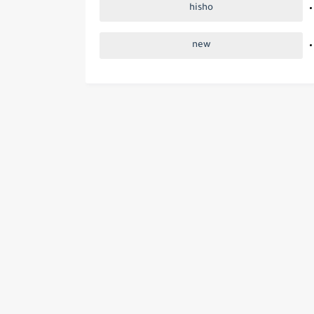
hisho
new