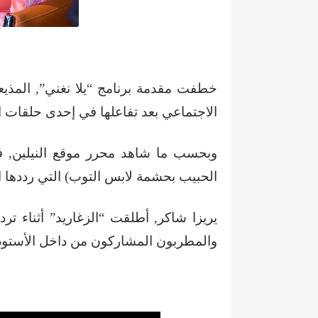
خطفت مقدمة برنامج “يلا نغني”, المذيعة
الاجتماعي بعد تفاعلها في إحدى حلقات ال
وبحسب ما شاهد محرر موقع النيلين, ف
الحبيب بحشمة لابس التوب) التي رددها
يريزا شاكر, أطلقت “الزغاريد” أثناء تر
والمطربون المشاركون من داخل الأستودي