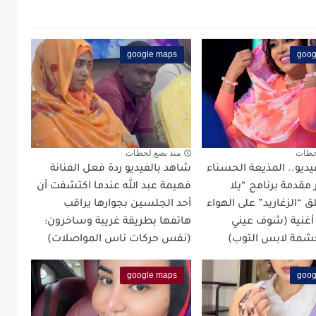
google maps
goog
حظات
منذ بضع لحظات
ديو.. المذيعة الحسناء
شاهد بالفيديو ردة فعل الفنانة
 مقدمة برنامج “يلا
فهيمة عبد الله عندما اكتشفت أن
 “الزغاريد” على الهواء
أحد الجلسين بجوارها يراقب
 أغنية (شوف عيني
هاتفها بطريقة غريبة وساخرون:
شمة لابس التوب)
(نفس حركات ناس المواصلات)
google maps
goog