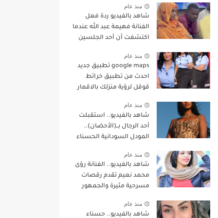
منذ عام
شاهد بالفيديو ردة فعل
الفنانة فهيمة عبد الله عندما
اكتشفت أن أحد الجلسين
بجوارها يراقب هاتفها
منذ عام
بطريقة غريبة وساخرون:
google maps تطبيق جديد
(نفس حركات ناس
احدث من تطبيق خرائط
المواصلات)
قوقل لرؤية منزلك بالاقمار
الصناعية
منذ عام
شاهد بالفيديو.. استقبلت
أحد الرجال بــ(الأحضان)..
المودل السودانية الحسناء
“علا الشريف” تعود لإشعال
منذ عام
مواقع التواصل بإطلالة مثيرة
شاهد بالفيديو.. الفنانة رؤى
للجدل خلال عرض أزياء بدبي
محمد نعيم تقدم رقصات
مسرحية مثيرة والجمهور
يقابل المقطع بسخرية
منذ عام
واسعة
شاهد بالفيديو.. حسناء