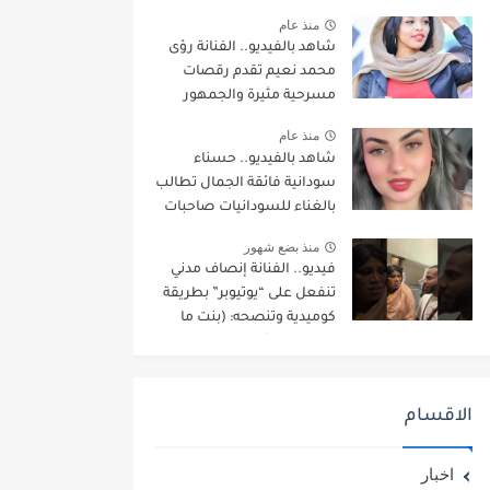
“علا الشريف” تعود لإشعال
منذ عام
مواقع التواصل بإطلالة مثيرة
شاهد بالفيديو.. الفنانة رؤى
للجدل خلال عرض أزياء بدبي
محمد نعيم تقدم رقصات
مسرحية مثيرة والجمهور
يقابل المقطع بسخرية
منذ عام
واسعة
شاهد بالفيديو.. حسناء
سودانية فائقة الجمال تطالب
بالغناء للسودانيات صاحبات
البشرة البيضاء والعيون
منذ بضع شهور
العسلية: (عاوزين العالم
فيديو.. الفنانة إنصاف مدني
يعرف انو في سودانيين لونهم
تنفعل على “يوتيوبر” بطريقة
أبيض وكفاية الغناء للسمر
كوميدية وتنصحه: (بنت ما
أخذوا حقهم وكفاية)
عندها قروش ما تعرسها)
الاقسام
اخبار