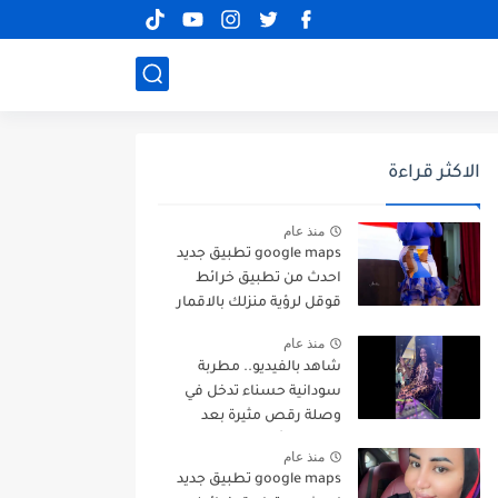
الاكثر قراءة
منذ عام
google maps تطبيق جديد
احدث من تطبيق خرائط
قوقل لرؤية منزلك بالاقمار
الصناعية
منذ عام
شاهد بالفيديو.. مطربة
سودانية حسناء تدخل في
وصلة رقص مثيرة بعد
سماعها أغاني “الدلوكة”
منذ عام
وتصرخ: (واي أنا من رقيص
google maps تطبيق جديد
العروس دا)