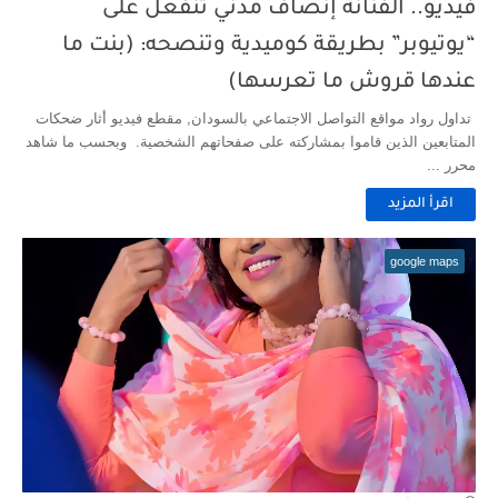
فيديو.. الفنانة إنصاف مدني تنفعل على
“يوتيوبر” بطريقة كوميدية وتنصحه: (بنت ما
عندها قروش ما تعرسها)
تداول رواد مواقع التواصل الاجتماعي بالسودان, مقطع فيديو أثار ضحكات
المتابعين الذين قاموا بمشاركته على صفحاتهم الشخصية. وبحسب ما شاهد
محرر ...
اقرأ المزيد
google maps