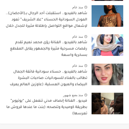
منذ عام
شاهد بالفيديو.. استقبلت أحد الرجال بــ(الأحضان)..
المودل السودانية الحسناء “علا الشريف” تعود
لإشعال مواقع التواصل بإطلالة مثيرة للجدل خلال
عرض أزياء بدبي
منذ عام
شاهد بالفيديو.. الفنانة رؤى محمد نعيم تقدم
رقصات مسرحية مثيرة والجمهور يقابل المقطع
بسخرية واسعة
منذ عام
شاهد بالفيديو.. حسناء سودانية فائقة الجمال
تطالب بالغناء للسودانيات صاحبات البشرة
البيضاء والعيون العسلية: (عاوزين العالم يعرف
انو في سودانيين لونهم أبيض وكفاية الغناء
منذ بضع شهور
للسمر أخذوا حقهم وكفاية)
فيديو.. الفنانة إنصاف مدني تنفعل على “يوتيوبر”
بطريقة كوميدية وتنصحه: (بنت ما عندها قروش ما
تعرسها)