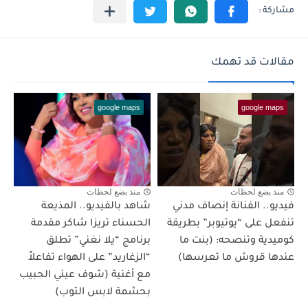
مقالات قد تهمك
google maps
google maps
منذ بضع لحظات
منذ بضع لحظات
فيديو.. الفنانة إنصاف مدني
شاهد بالفيديو.. المذيعة
تنفعل على “يوتيوبر” بطريقة
الحسناء تريزا شاكر مقدمة
كوميدية وتنصحه: (بنت ما
برنامج “يلا نغني” تطلق
عندها قروش ما تعرسها)
“الزغاريد” على الهواء تفاعلاً
مع أغنية (شوف عيني الحبيب
بحشمة لابس التوب)