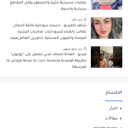
رقصات مسرحية مثيرة والجمهور يقابل المقطع
بسخرية واسعة
منذ عام
شاهد بالفيديو.. حسناء سودانية فائقة الجمال
تطالب بالغناء للسودانيات صاحبات البشرة
البيضاء والعيون العسلية: (عاوزين العالم يعرف
انو في سودانيين لونهم أبيض وكفاية الغناء
منذ بضع شهور
للسمر أخذوا حقهم وكفاية)
فيديو.. الفنانة إنصاف مدني تنفعل على “يوتيوبر”
بطريقة كوميدية وتنصحه: (بنت ما عندها قروش ما
تعرسها)
الاقسام
اخبار
مقالات
google maps