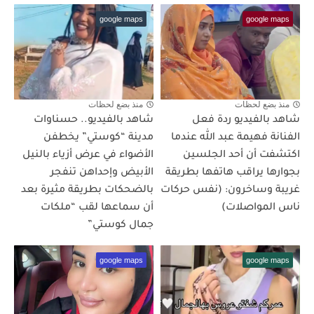
google maps
google maps
منذ بضع لحظات
منذ بضع لحظات
شاهد بالفيديو ردة فعل
شاهد بالفيديو.. حسناوات
الفنانة فهيمة عبد الله عندما
مدينة “كوستي” يخطفن
اكتشفت أن أحد الجلسين
الأضواء في عرض أزياء بالنيل
بجوارها يراقب هاتفها بطريقة
الأبيض وإحداهن تنفجر
غريبة وساخرون: (نفس حركات
بالضحكات بطريقة مثيرة بعد
ناس المواصلات)
أن سماعها لقب “ملكات
جمال كوستي”
google maps
google maps