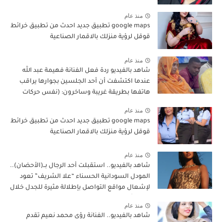
منذ عام
google maps تطبيق جديد احدث من تطبيق خرائط
قوقل لرؤية منزلك بالاقمار الصناعية
منذ عام
شاهد بالفيديو ردة فعل الفنانة فهيمة عبد الله
عندما اكتشفت أن أحد الجلسين بجوارها يراقب
هاتفها بطريقة غريبة وساخرون: (نفس حركات
ناس المواصلات)
منذ عام
google maps تطبيق جديد احدث من تطبيق خرائط
قوقل لرؤية منزلك بالاقمار الصناعية
منذ عام
شاهد بالفيديو.. استقبلت أحد الرجال بــ(الأحضان)..
المودل السودانية الحسناء “علا الشريف” تعود
لإشعال مواقع التواصل بإطلالة مثيرة للجدل خلال
عرض أزياء بدبي
منذ عام
شاهد بالفيديو.. الفنانة رؤى محمد نعيم تقدم